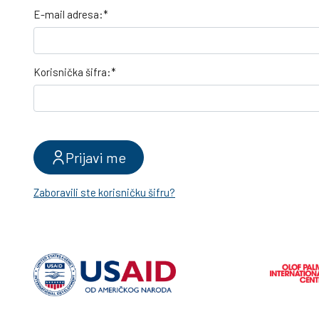
E-mail adresa:*
Korisnička šifra:*
Prijavi me
Zaboravili ste korisničku šifru?