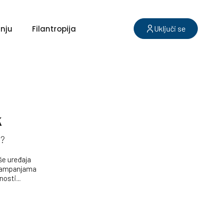
nju
Filantropija
Uključi se
k
i?
iše uređaja
 kampanjama
osti...