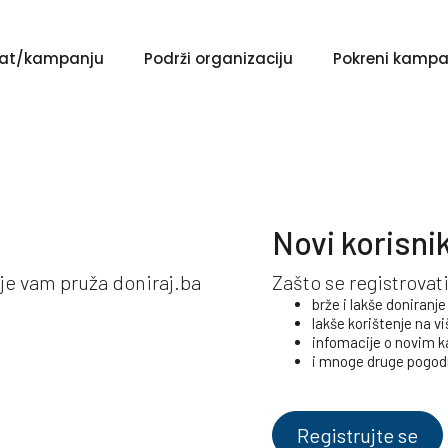
ekat/kampanju
Podrži organizaciju
Pokreni kampa
Novi korisni
koje vam pruža doniraj.ba
Zašto se registrovat
brže i lakše doniranje
lakše korištenje na v
infomacije o novim
i mnoge druge pogodn
Registrujte se