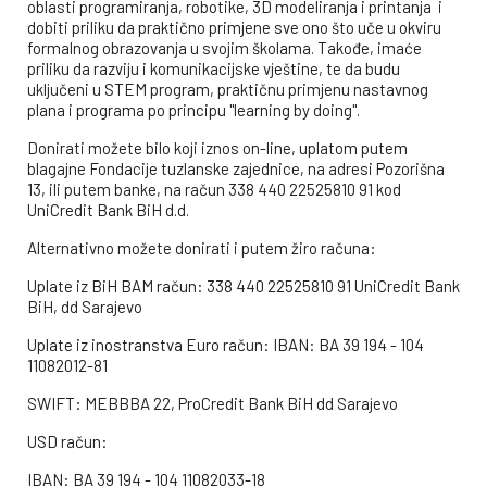
oblasti programiranja, robotike, 3D modeliranja i printanja i
dobiti priliku da praktično primjene sve ono što uče u okviru
formalnog obrazovanja u svojim školama. Takođe, imaće
priliku da razviju i komunikacijske vještine, te da budu
uključeni u STEM program, praktičnu primjenu nastavnog
plana i programa po principu ''learning by doing''.
Donirati možete bilo koji iznos on-line, uplatom putem
blagajne Fondacije tuzlanske zajednice, na adresi Pozorišna
13, ili putem banke, na račun 338 440 22525810 91 kod
UniCredit Bank BiH d.d.
Alternativno možete donirati i putem žiro računa:
Uplate iz BiH BAM račun: 338 440 22525810 91 UniCredit Bank
BiH, dd Sarajevo
Uplate iz inostranstva Euro račun: IBAN: BA 39 194 - 104
11082012-81
SWIFT: MEBBBA 22, ProCredit Bank BiH dd Sarajevo
USD račun:
IBAN: BA 39 194 - 104 11082033-18