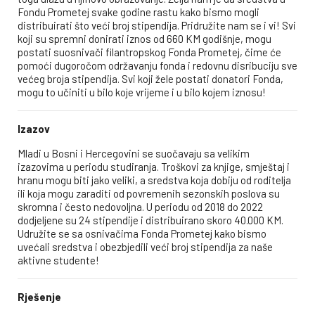
Fondu Prometej svake godine rastu kako bismo mogli
distribuirati što veći broj stipendija. Pridružite nam se i vi! Svi
koji su spremni donirati iznos od 660 KM godišnje, mogu
postati suosnivači filantropskog Fonda Prometej, čime će
pomoći dugoročom održavanju fonda i redovnu disribuciju sve
većeg broja stipendija. Svi koji žele postati donatori Fonda,
mogu to učiniti u bilo koje vrijeme i u bilo kojem iznosu!
Izazov
Mladi u Bosni i Hercegovini se suočavaju sa velikim
izazovima u periodu studiranja. Troškovi za knjige, smještaj i
hranu mogu biti jako veliki, a sredstva koja dobiju od roditelja
ili koja mogu zaraditi od povremenih sezonskih poslova su
skromna i često nedovoljna. U periodu od 2018 do 2022
dodjeljene su 24 stipendije i distribuirano skoro 40.000 KM.
Udružite se sa osnivačima Fonda Prometej kako bismo
uvećali sredstva i obezbjedili veći broj stipendija za naše
aktivne studente!
Rješenje