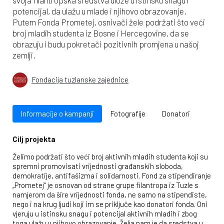
potencijal, da ulažu u mlade i njihovo obrazovanje.
Putem Fonda Prometej, osnivači žele podržati što veći
broj mladih studenta iz Bosne i Hercegovine, da se
obrazuju i budu pokretači pozitivnih promjena u našoj
zemlji.
Fondacija tuzlanske zajednice
Informacije o kampanji
Fotografije
Donatori
Cilj projekta
Želimo podržati što veći broj aktivnih mladih studenta koji su
spremni promovisati vrijednosti građanskih sloboda,
demokratije, antifašizma i solidarnosti. Fond za stipendiranje
„Prometej“ je osnovan od strane grupe filantropa iz Tuzle s
namjerom da šire vrijednosti fonda, ne samo na stipendiste,
nego i na krug ljudi koji im se priključe kao donatori fonda. Oni
vjeruju u istinsku snagu i potencijal aktivnih mladih i zbog
toga ulažu u njihovo obrazovanje. Želja nam je da sredstva u