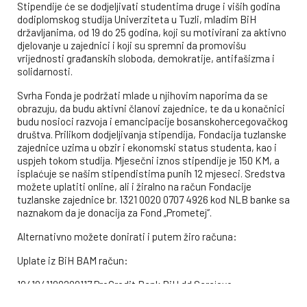
Stipendije će se dodjeljivati studentima druge i viših godina
dodiplomskog studija Univerziteta u Tuzli, mladim BiH
državljanima, od 19 do 25 godina, koji su motivirani za aktivno
djelovanje u zajednici i koji su spremni da promovišu
vrijednosti građanskih sloboda, demokratije, antifašizma i
solidarnosti.
Svrha Fonda je podržati mlade u njihovim naporima da se
obrazuju, da budu aktivni članovi zajednice, te da u konačnici
budu nosioci razvoja i emancipacije bosanskohercegovačkog
društva. Prilikom dodjeljivanja stipendija, Fondacija tuzlanske
zajednice uzima u obzir i ekonomski status studenta, kao i
uspjeh tokom studija. Mjesečni iznos stipendije je 150 KM, a
isplaćuje se našim stipendistima punih 12 mjeseci. Sredstva
možete uplatiti online, ali i žiralno na račun Fondacije
tuzlanske zajednice br. 1321 0020 0707 4926 kod NLB banke sa
naznakom da je donacija za Fond „Prometej“.
Alternativno možete donirati i putem žiro računa:
Uplate iz BiH BAM račun:
1941041108200117 ProCredit Bank BiH dd Sarajevo