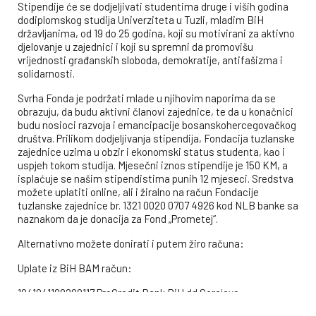
Stipendije će se dodjeljivati studentima druge i viših godina
dodiplomskog studija Univerziteta u Tuzli, mladim BiH
državljanima, od 19 do 25 godina, koji su motivirani za aktivno
djelovanje u zajednici i koji su spremni da promovišu
vrijednosti građanskih sloboda, demokratije, antifašizma i
solidarnosti.
Svrha Fonda je podržati mlade u njihovim naporima da se
obrazuju, da budu aktivni članovi zajednice, te da u konačnici
budu nosioci razvoja i emancipacije bosanskohercegovačkog
društva. Prilikom dodjeljivanja stipendija, Fondacija tuzlanske
zajednice uzima u obzir i ekonomski status studenta, kao i
uspjeh tokom studija. Mjesečni iznos stipendije je 150 KM, a
isplaćuje se našim stipendistima punih 12 mjeseci. Sredstva
možete uplatiti online, ali i žiralno na račun Fondacije
tuzlanske zajednice br. 1321 0020 0707 4926 kod NLB banke sa
naznakom da je donacija za Fond „Prometej“.
Alternativno možete donirati i putem žiro računa:
Uplate iz BiH BAM račun:
1941041108200117 ProCredit Bank BiH dd Sarajevo