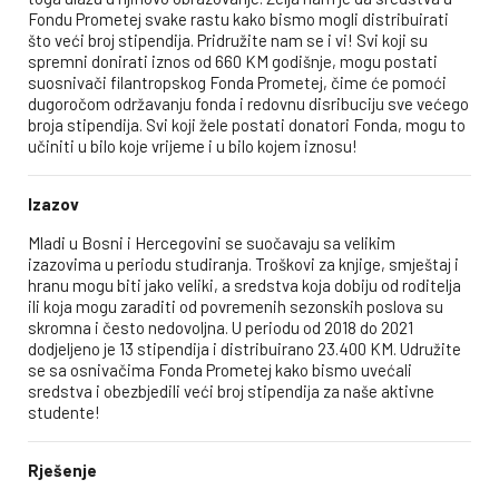
Fondu Prometej svake rastu kako bismo mogli distribuirati
što veći broj stipendija. Pridružite nam se i vi! Svi koji su
spremni donirati iznos od 660 KM godišnje, mogu postati
suosnivači filantropskog Fonda Prometej, čime će pomoći
dugoročom održavanju fonda i redovnu disribuciju sve većego
broja stipendija. Svi koji žele postati donatori Fonda, mogu to
učiniti u bilo koje vrijeme i u bilo kojem iznosu!
Izazov
Mladi u Bosni i Hercegovini se suočavaju sa velikim
izazovima u periodu studiranja. Troškovi za knjige, smještaj i
hranu mogu biti jako veliki, a sredstva koja dobiju od roditelja
ili koja mogu zaraditi od povremenih sezonskih poslova su
skromna i često nedovoljna. U periodu od 2018 do 2021
dodjeljeno je 13 stipendija i distribuirano 23.400 KM. Udružite
se sa osnivačima Fonda Prometej kako bismo uvećali
sredstva i obezbjedili veći broj stipendija za naše aktivne
studente!
Rješenje