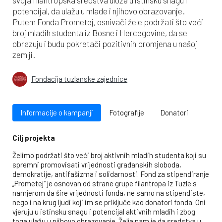
potencijal, da ulažu u mlade i njihovo obrazovanje.
Putem Fonda Prometej, osnivači žele podržati što veći
broj mladih studenta iz Bosne i Hercegovine, da se
obrazuju i budu pokretači pozitivnih promjena u našoj
zemlji.
Fondacija tuzlanske zajednice
Informacije o kampanji
Fotografije
Donatori
Cilj projekta
Želimo podržati što veći broj aktivnih mladih studenta koji su
spremni promovisati vrijednosti građanskih sloboda,
demokratije, antifašizma i solidarnosti. Fond za stipendiranje
„Prometej“ je osnovan od strane grupe filantropa iz Tuzle s
namjerom da šire vrijednosti fonda, ne samo na stipendiste,
nego i na krug ljudi koji im se priključe kao donatori fonda. Oni
vjeruju u istinsku snagu i potencijal aktivnih mladih i zbog
toga ulažu u njihovo obrazovanje. Želja nam je da sredstva u