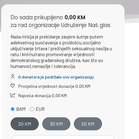
Do sada prikupljeno
0,00 KM
za rad organizacije Udruženje Naš glas
Naša misija je prekidanje zavjere šutnje putem
adekvatnog suočavanja s prošlošću,socijalno
uključivanje žrtava i preživjelih seksualnog nasilja u
ratu i kntinuirano promoviranje vrijednosti
demokratskog građanskog društva, kao što su
humanost,nenasilje i tolerancija.
0 donatora je podržalo ovu organizaciju
Prosječna vrijednost donacije 0,00 KM
Najveća donacija 0,00 KM
BAM
EUR
20 KM
30 KM
50 KM