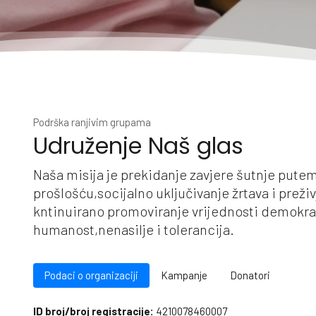
Podrška ranjivim grupama
Udruženje Naš glas
Naša misija je prekidanje zavjere šutnje pute
prošlošću,socijalno uključivanje žrtava i preživ
kntinuirano promoviranje vrijednosti demokra
humanost,nenasilje i tolerancija.
Podaci o organizaciji
Kampanje
Donatori
ID broj/broj registracije:
4210078460007