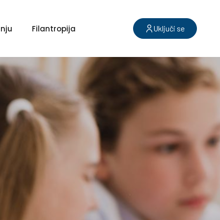
nju
Filantropija
Uključi se