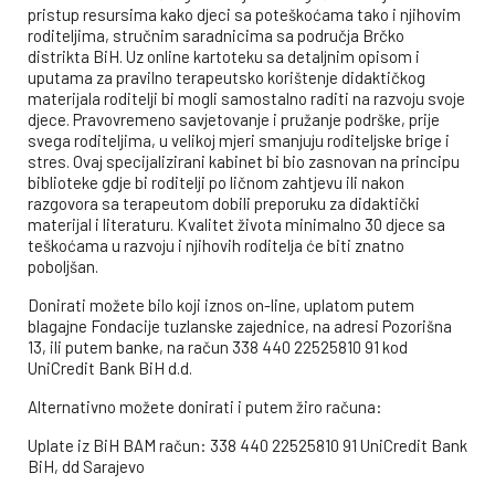
pristup resursima kako djeci sa poteškoćama tako i njihovim
roditeljima, stručnim saradnicima sa područja Brčko
distrikta BiH. Uz online kartoteku sa detaljnim opisom i
uputama za pravilno terapeutsko korištenje didaktičkog
materijala roditelji bi mogli samostalno raditi na razvoju svoje
djece. Pravovremeno savjetovanje i pružanje podrške, prije
svega roditeljima, u velikoj mjeri smanjuju roditeljske brige i
stres. Ovaj specijalizirani kabinet bi bio zasnovan na principu
biblioteke gdje bi roditelji po ličnom zahtjevu ili nakon
razgovora sa terapeutom dobili preporuku za didaktički
materijal i literaturu. Kvalitet života minimalno 30 djece sa
teškoćama u razvoju i njihovih roditelja će biti znatno
poboljšan.
Donirati možete bilo koji iznos on-line, uplatom putem
blagajne Fondacije tuzlanske zajednice, na adresi Pozorišna
13, ili putem banke, na račun 338 440 22525810 91 kod
UniCredit Bank BiH d.d.
Alternativno možete donirati i putem žiro računa:
Uplate iz BiH BAM račun: 338 440 22525810 91 UniCredit Bank
BiH, dd Sarajevo