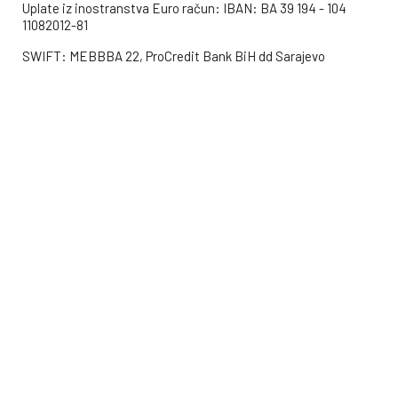
Uplate iz inostranstva Euro račun: IBAN: BA 39 194 - 104
11082012-81
SWIFT: MEBBBA 22, ProCredit Bank BiH dd Sarajevo
USD račun:
IBAN: BA 39 194 - 104 11082033-18
Uplate na blagajnu FTZ Direktno u prostorijama Fondacije na
adresi: Pozorišna 13, Tuzla.
Uplate Direktno na transakcijski račun Fondacije “Laila” br.
1610000139970041 kod Raiffeisen Bank dd BIH Sarajevo.
Dugoročni utjecaj/rezultati
Otključajmo vrata ka boljoj budućnosti!
Realizacijom ovog izuzetno važnog projekta, doprinijet ćemo
promjeni kvalitete života djece sa poteškoćama u razvoju,
njihovih roditelja i staratelja.
Ali to je samo početak. Ovaj projekt također će pružiti