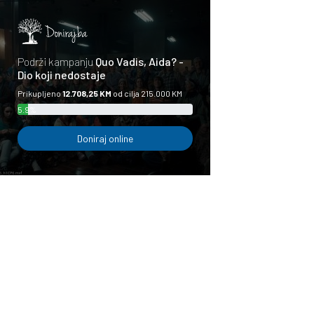
Podrži kampanju
Quo Vadis, Aida? -
Dio koji nedostaje
Prikupljeno
12.708,25 KM
od cilja 215.000 KM
5.9%
Doniraj online